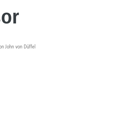
sor
on John von Düffel