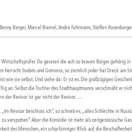
 Benny Berger, Marcel Biemel, Andre Fuhrmann, Steffen Rosenberger
r Wirtschaftsprüfer. Da geraten die ach so braven Bürger gehörig in 
hen herrscht Sodom und Gomorra, so ziemlich jeder hat Dreck am S
ist wie sie selbst. Und siehe da: Er ist es. Die großzügigen Gesche
llig an. Selbst die Tochter des Stadthauptmanns verschmäht er nic
n der Revisor ist gar nicht der Revisor….
Im Revisor beschloss ich“, so schrieb er, „alles Schlechte in Russ
erspotten“. Aber die Komödie ist mehr als zeitgenössische Gesells
rkeit des Menschen, ein scharfsinniger Blick auf die Beschaffenhe