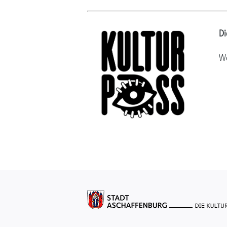
Di
We