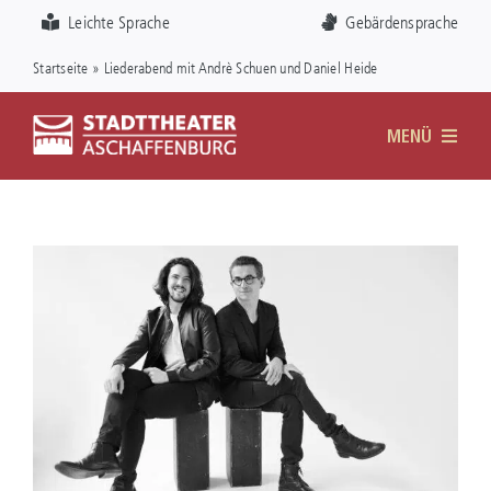
Zum
Visuelle
Leichte Sprache
Gebärdensprache
Inhalt
Assistenzsoftware
Startseite
»
Liederabend mit Andrè Schuen und Daniel Heide
springen
öffnen.
MENÜ
DAS THEATER
SPIELPLAN
KARTEN
FÖRDERVEREIN
SERVICE