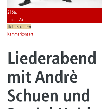
21
Sa.
KONTAKT
Januar 23
Suche
Tickets kaufen
nach:
Kammerkonzert
Liederabend
mit Andrè
Schuen und