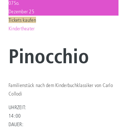
07
So.
Dezember 25
KONTAKT
Tickets kaufen
Kindertheater
Suche
nach:
Pinocchio
Familienstück nach dem Kinderbuchklassiker von Carlo
Collodi
UHRZEIT:
14:00
DAUER: