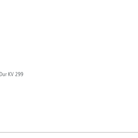
)
C-Dur KV 299