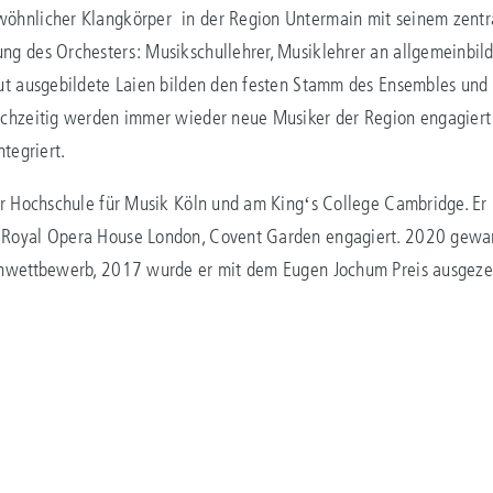
öhnlicher Klangkörper in der Region Untermain mit seinem zentral
g des Orchesters: Musikschullehrer, Musiklehrer an allgemeinbild
ut ausgebildete Laien bilden den festen Stamm des Ensembles und s
chzeitig werden immer wieder neue Musiker der Region engagiert 
tegriert.
r Hochschule für Musik Köln und am Kingʻs College Cambridge. Er is
 Royal Opera House London, Covent Garden engagiert. 2020 gewan
enwettbewerb, 2017 wurde er mit dem Eugen Jochum Preis ausgeze