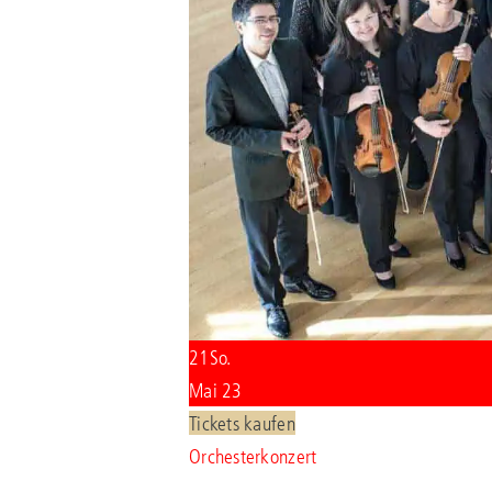
21
So.
Mai 23
Tickets kaufen
Orchesterkonzert