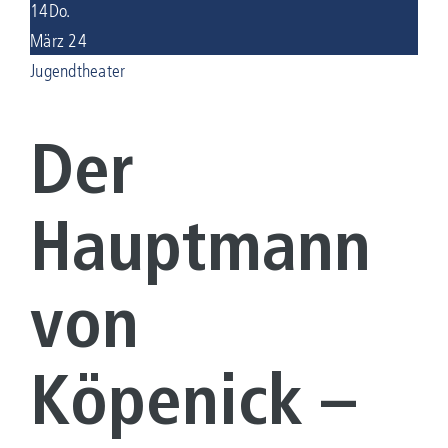
14
Do.
März 24
KONTAKT
Jugendtheater
Suche
nach:
Der
Hauptmann
von
Köpenick –