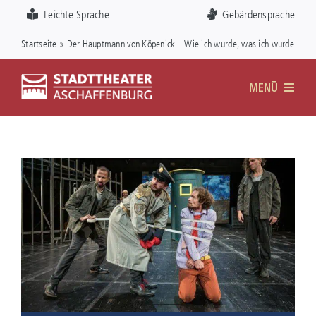
Zum
Visuelle
Leichte Sprache
Gebärdensprache
Inhalt
Assistenzsoftware
Startseite
»
Der Hauptmann von Köpenick – Wie ich wurde, was ich wurde
springen
öffnen.
MENÜ
DAS THEATER
SPIELPLAN
KARTEN
FÖRDERVEREIN
SERVICE