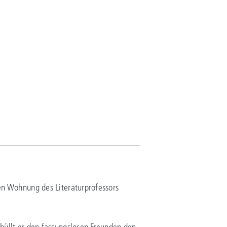
ten Wohnung des Literaturprofessors
thüllt er den fassungslosen Freunden den