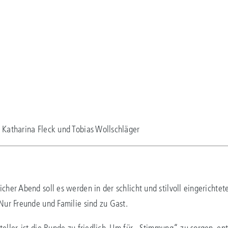
 Katharina Fleck und Tobias Wollschläger
icher Abend soll es werden in der schlicht und stilvoll eingerichte
 Nur Freunde und Familie sind zu Gast.
teller, ist die Runde zu friedlich. Um für „Stimmung“ zu sorgen, en