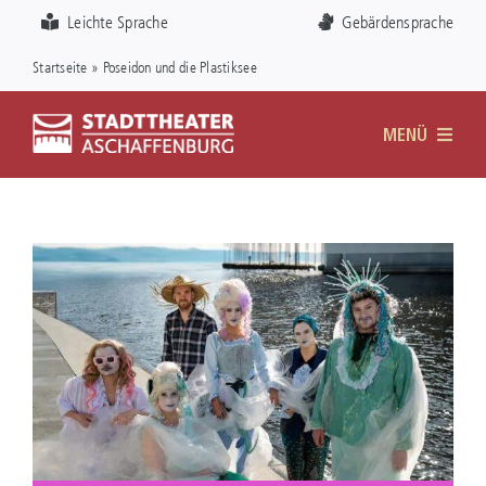
Zum
Visuelle
Leichte Sprache
Gebärdensprache
Inhalt
Assistenzsoftware
Startseite
»
Poseidon und die Plastiksee
springen
öffnen.
MENÜ
DAS THEATER
SPIELPLAN
KARTEN
FÖRDERVEREIN
SERVICE