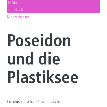
19
Mo.
Januar 26
KONTAKT
Kindertheater
Suche
nach:
Poseidon
und die
Plastiksee
Ein musikalisches Umweltmärchen