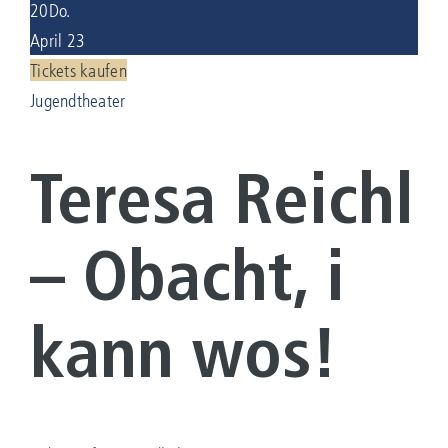
20
Do.
April 23
KONTAKT
Tickets kaufen
Jugendtheater
Suche
nach:
Teresa Reichl
– Obacht, i
kann wos!