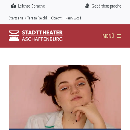
Zum
Visuelle
Leichte Sprache
Gebärdensprache
Inhalt
Assistenzsoftware
Startseite
»
Teresa Reichl – Obacht, i kann wos!
springen
öffnen.
MENÜ
DAS THEATER
SPIELPLAN
KARTEN
FÖRDERVEREIN
SERVICE