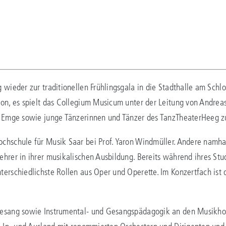
 wieder zur traditionellen Frühlingsgala in die Stadthalle am Schlo
on, es spielt das Collegium Musicum unter der Leitung von Andreas
f Emge sowie junge Tänzerinnen und Tänzer des TanzTheaterHeeg z
chschule für Musik Saar bei Prof. Yaron Windmüller. Andere namha
ehrer in ihrer musikalischen Ausbildung. Bereits während ihres St
erschiedlichste Rollen aus Oper und Operette. Im Konzertfach ist d
gesang sowie Instrumental- und Gesangspädagogik an den Musikhoc
im In- und Ausland mit renommierten Orchestern und Dirigenten und