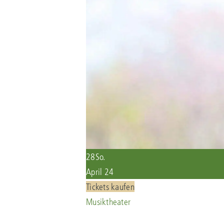
28
So.
April 24
Tickets kaufen
Musiktheater