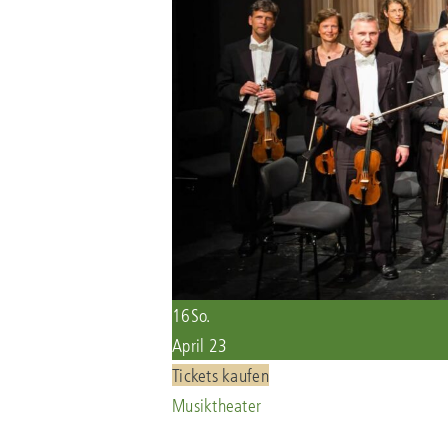
16
So.
April 23
Tickets kaufen
Musiktheater