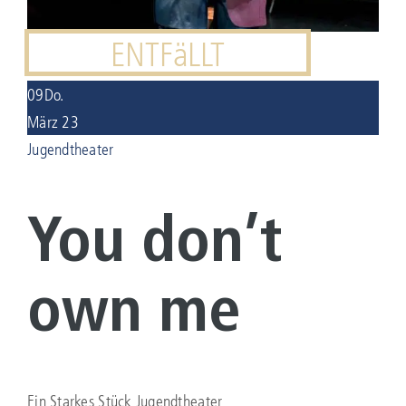
ENTFäLLT
KONTAKT
09
Do.
Suche
nach:
März 23
Jugendtheater
You don’t
own me
Ein Starkes Stück Jugendtheater